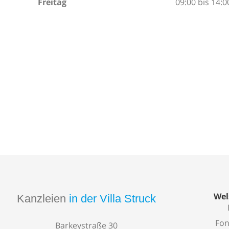
Freitag
09:00 bis 14:0
Wel
Kanzleien
in der Villa Struck
Fon
Barkeystraße 30